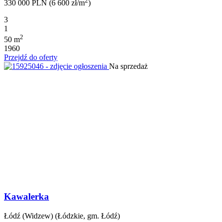
2
330 000 PLN (6 600 zł/m
)
3
1
2
50 m
1960
Przejdź do oferty
Na sprzedaż
Kawalerka
Łódź (Widzew) (Łódzkie, gm. Łódź)