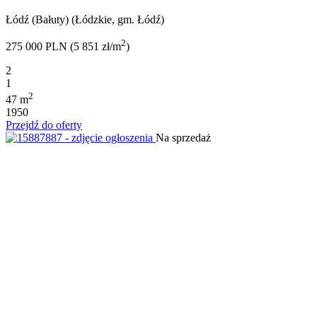
Łódź (Bałuty) (Łódzkie, gm. Łódź)
2
275 000 PLN (5 851 zł/m
)
2
1
2
47 m
1950
Przejdź do oferty
Na sprzedaż