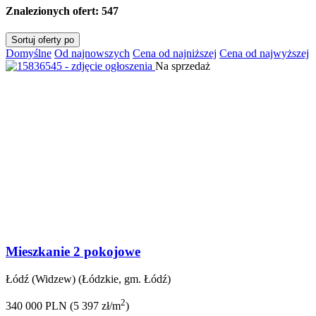
Znalezionych ofert:
547
Sortuj oferty po
Domyślne
Od najnowszych
Cena od najniższej
Cena od najwyższej
Na sprzedaż
Mieszkanie 2 pokojowe
Łódź (Widzew) (Łódzkie, gm. Łódź)
2
340 000 PLN (5 397 zł/m
)