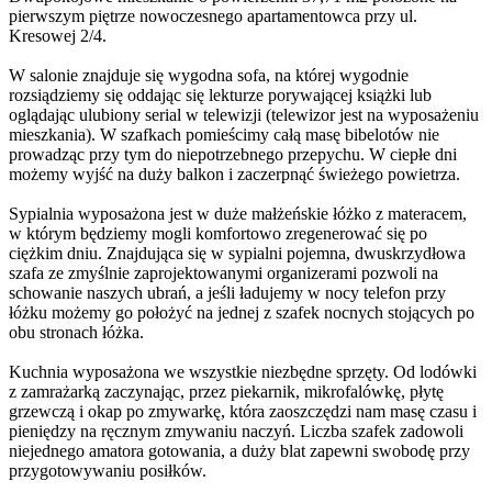
pierwszym piętrze nowoczesnego apartamentowca przy ul.
Kresowej 2/4.
W salonie znajduje się wygodna sofa, na której wygodnie
rozsiądziemy się oddając się lekturze porywającej książki lub
oglądając ulubiony serial w telewizji (telewizor jest na wyposażeniu
mieszkania). W szafkach pomieścimy całą masę bibelotów nie
prowadząc przy tym do niepotrzebnego przepychu. W ciepłe dni
możemy wyjść na duży balkon i zaczerpnąć świeżego powietrza.
Sypialnia wyposażona jest w duże małżeńskie łóżko z materacem,
w którym będziemy mogli komfortowo zregenerować się po
ciężkim dniu. Znajdująca się w sypialni pojemna, dwuskrzydłowa
szafa ze zmyślnie zaprojektowanymi organizerami pozwoli na
schowanie naszych ubrań, a jeśli ładujemy w nocy telefon przy
łóżku możemy go położyć na jednej z szafek nocnych stojących po
obu stronach łóżka.
Kuchnia wyposażona we wszystkie niezbędne sprzęty. Od lodówki
z zamrażarką zaczynając, przez piekarnik, mikrofalówkę, płytę
grzewczą i okap po zmywarkę, która zaoszczędzi nam masę czasu i
pieniędzy na ręcznym zmywaniu naczyń. Liczba szafek zadowoli
niejednego amatora gotowania, a duży blat zapewni swobodę przy
przygotowywaniu posiłków.