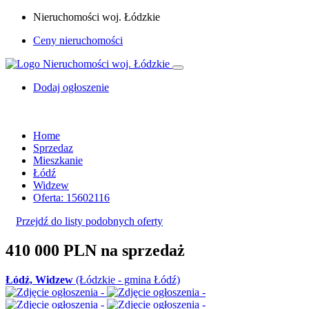
Nieruchomości woj. Łódzkie
Ceny nieruchomości
Dodaj ogłoszenie
Home
Sprzedaz
Mieszkanie
Łódź
Widzew
Oferta: 15602116
Przejdź do listy podobnych oferty
410 000 PLN
na sprzedaż
Łódź, Widzew
(Łódzkie - gmina Łódź)