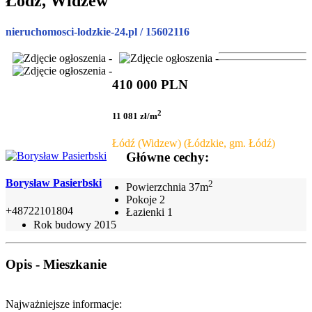
Łódź, Widzew
nieruchomosci-lodzkie-24.pl / 15602116
410 000 PLN
2
11 081 zł/m
Łódź (Widzew) (Łódzkie, gm. Łódź)
Główne cechy:
Borysław Pasierbski
2
Powierzchnia
37m
Pokoje
2
+48722101804
Łazienki
1
Rok budowy
2015
Opis - Mieszkanie
Najważniejsze informacje: