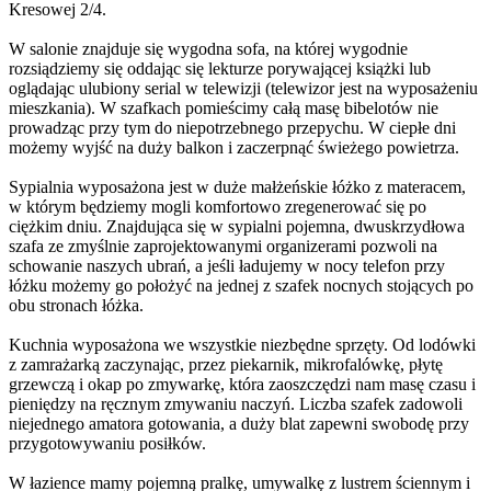
Kresowej 2/4.
W salonie znajduje się wygodna sofa, na której wygodnie
rozsiądziemy się oddając się lekturze porywającej książki lub
oglądając ulubiony serial w telewizji (telewizor jest na wyposażeniu
mieszkania). W szafkach pomieścimy całą masę bibelotów nie
prowadząc przy tym do niepotrzebnego przepychu. W ciepłe dni
możemy wyjść na duży balkon i zaczerpnąć świeżego powietrza.
Sypialnia wyposażona jest w duże małżeńskie łóżko z materacem,
w którym będziemy mogli komfortowo zregenerować się po
ciężkim dniu. Znajdująca się w sypialni pojemna, dwuskrzydłowa
szafa ze zmyślnie zaprojektowanymi organizerami pozwoli na
schowanie naszych ubrań, a jeśli ładujemy w nocy telefon przy
łóżku możemy go położyć na jednej z szafek nocnych stojących po
obu stronach łóżka.
Kuchnia wyposażona we wszystkie niezbędne sprzęty. Od lodówki
z zamrażarką zaczynając, przez piekarnik, mikrofalówkę, płytę
grzewczą i okap po zmywarkę, która zaoszczędzi nam masę czasu i
pieniędzy na ręcznym zmywaniu naczyń. Liczba szafek zadowoli
niejednego amatora gotowania, a duży blat zapewni swobodę przy
przygotowywaniu posiłków.
W łazience mamy pojemną pralkę, umywalkę z lustrem ściennym i