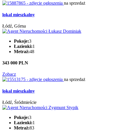
na sprzedaż
lokal mieszkalny
Łódź, Górna
Pokoje:
3
Łazienki:
1
Metraż:
48
343 000 PLN
Zobacz
na sprzedaż
lokal mieszkalny
Łódź, Śródmieście
Pokoje:
3
Łazienki:
1
Metraż:
83