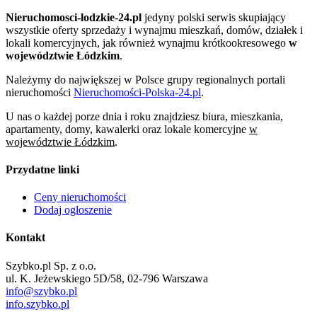
Nieruchomosci-lodzkie-24.pl
jedyny polski serwis skupiający
wszystkie oferty sprzedaży i wynajmu mieszkań, domów, działek i
lokali komercyjnych, jak również wynajmu krótkookresowego
w
województwie Łódzkim
.
Należymy do największej w Polsce grupy regionalnych portali
nieruchomości
Nieruchomości-Polska-24.pl
.
U nas o każdej porze dnia i roku znajdziesz biura, mieszkania,
apartamenty, domy, kawalerki oraz lokale komercyjne
w
województwie Łódzkim
.
Przydatne linki
Ceny nieruchomości
Dodaj ogłoszenie
Kontakt
Szybko.pl Sp. z o.o.
ul. K. Jeżewskiego 5D/58, 02-796 Warszawa
info@szybko.pl
info.szybko.pl