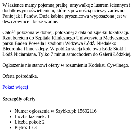
W łazience mamy pojemną pralkę, umywalkę z lustrem ściennym i
dodatkowym oświetleniem, które z pewnością ucieszy zarówno
Panie jak i Panów. Duża kabina prysznicowa wyposażona jest w
deszczownice i bicze wodne.
Całość położona w dobrej, położonej z dala od zgiełku lokalizacji.
Rzut beretem do Szpitala Klinicznego Uniwersytetu Medycznego,
parku Baden-Powella i stadionu Widzewa Łódź. Niedaleko
Biedronka i inne sklepy. W pobliżu stacja kolejowa Łódź Stoki i
Łódź Niciarniana. Tylko 7 minut samochodem do Galerii Łódzkiej.
Ogłoszenie nie stanowi oferty w rozumieniu Kodeksu Cywilnego.
Oferta pośrednika.
Pokaż więcej
Szczegóły oferty
Numer ogłoszenia w Szybko.pl:
15602116
Liczba łazienek:
1
Liczba pokoi:
2
Piętro:
1 / 3