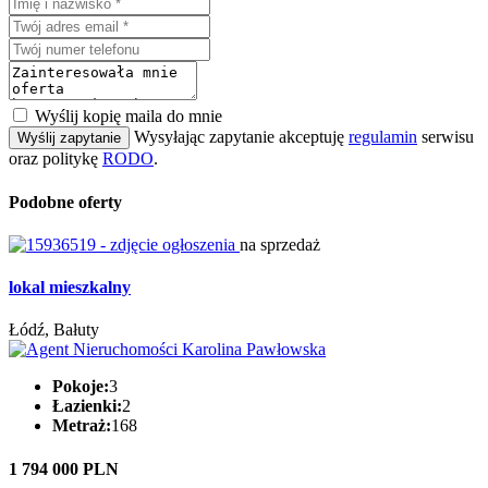
Wyślij kopię maila do mnie
Wysyłając zapytanie akceptuję
regulamin
serwisu
Wyślij zapytanie
oraz politykę
RODO
.
Podobne oferty
na sprzedaż
lokal mieszkalny
Łódź, Bałuty
Pokoje:
3
Łazienki:
2
Metraż:
168
1 794 000 PLN