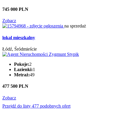
745 000 PLN
Zobacz
na sprzedaż
lokal mieszkalny
Łódź, Śródmieście
Pokoje:
2
Łazienki:
1
Metraż:
49
477 500 PLN
Zobacz
Przejdź do listy 477 podobnych ofert