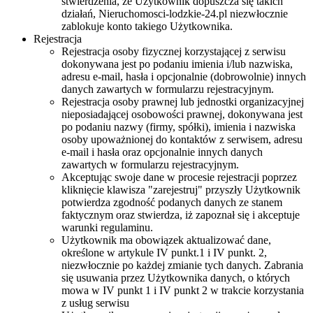
stwierdzenia, że Użytkownik dopuszcza się takich
działań, Nieruchomosci-lodzkie-24.pl niezwłocznie
zablokuje konto takiego Użytkownika.
Rejestracja
Rejestracja osoby fizycznej korzystającej z serwisu
dokonywana jest po podaniu imienia i/lub nazwiska,
adresu e-mail, hasła i opcjonalnie (dobrowolnie) innych
danych zawartych w formularzu rejestracyjnym.
Rejestracja osoby prawnej lub jednostki organizacyjnej
nieposiadającej osobowości prawnej, dokonywana jest
po podaniu nazwy (firmy, spółki), imienia i nazwiska
osoby upoważnionej do kontaktów z serwisem, adresu
e-mail i hasła oraz opcjonalnie innych danych
zawartych w formularzu rejestracyjnym.
Akceptując swoje dane w procesie rejestracji poprzez
kliknięcie klawisza "zarejestruj" przyszły Użytkownik
potwierdza zgodność podanych danych ze stanem
faktycznym oraz stwierdza, iż zapoznał się i akceptuje
warunki regulaminu.
Użytkownik ma obowiązek aktualizować dane,
określone w artykule IV punkt.1 i IV punkt. 2,
niezwłocznie po każdej zmianie tych danych. Zabrania
się usuwania przez Użytkownika danych, o których
mowa w IV punkt 1 i IV punkt 2 w trakcie korzystania
z usług serwisu