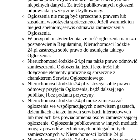
niepełnych danych. Za treść publikowanych ogłoszeń
odpowiadają wyłącznie Użytkownicy.
Ogłoszenia nie mogą być sprzeczne z prawem lub
zasadami współżycia społecznego. Jeżeli warunek ten
nie jest spełniony,serwis odmawia zamieszczenia
Ogłoszenia.
W przypadku stwierdzenia, że treść ogłoszenia narusza
postanowienia Regulaminu, Nieruchomosci-lodzkie-
24.pl zastrzega sobie prawo do usunięcia takiego
Ogłoszenia.
Nieruchomosci-lodzkie-24.pl ma także prawo odmówić
zamieszczenia Ogłoszenia, jeżeli jego treść lub
dołączone elementy graficzne są sprzeczne z
charakterem Serwisu Ogłoszeniowego.
Nieruchomosci-lodzkie-24.pl zastrzega sobie prawo
odmowy przyjęcia Ogłoszenia, bądź dalszej jego
publikacji bez podania przyczyny.
Nieruchomosci-lodzkie-24.pl może zamieszczać
ogłoszenia we współpracujących z serwisem gazetach,
dziennikach a także innych serwisach internetowych
lub mediach bez powiadomienia osoby zamieszczającej
ogłoszenie. Ogłoszenia publikowane w innych mediach
mogą z powodów technicznych odbiegać od tych
zamieszczonych w Nieruchomosci-lodzkie-24.pl.
Nieruchomosci-lodzkie-24.pl zastrzega sobie prawo do