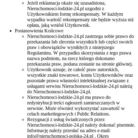
Jeżeli reklamacja okaże się uzasadniona,
Nieruchomosci-lodzkie-24.pl uzgodni z
Użytkownikiem formę rekompensaty. W każdym
wypadku wartość rekompensaty nie będzie wyższa niż
opłata, jaką wniósł Użytkownik.
Postanowienia Końcowe
Nieruchomosci-lodzkie-24.pl zastrzega sobie prawo do
przekazania lub zlecenia wszystkich lub części swoich
praw i obowiązków wynikłych z niniejszego
Regulaminu. W przypadku skorzystania z tego prawa
nazwa podmiotu, na rzecz którego dokonano
przekazania praw, podana zostanie na stronie głównej.
Użytkownik uznaje, że całość praw autorskich,
wszystkie znaki towarowe, konta Użytkowników oraz
pozostałe prawa własności intelektualnej związane z
usługami serwisu Nieruchomosci-lodzkie-24.pl należą
do Nieruchomosci-lodzkie-24.pl.
Nieruchomosci-lodzkie-24.pl ma prawo do
redystrybucji treści ogłoszeń zamieszczanych w
serwisie. Może również wykorzystać zawartość w
celach marketingowych i Public Relations.
Rezygnacji z usług świadczonych przez
Nieruchomosci-lodzkie-24.pl należy dokonać pisemnie.
Informację należy przesłać na adres e-mail:
info@nieruchomosci-polska-24.pl
. Okres