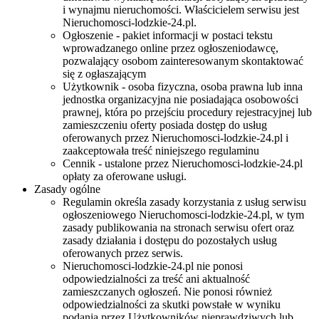
i wynajmu nieruchomości. Właścicielem serwisu jest
Nieruchomosci-lodzkie-24.pl.
Ogłoszenie - pakiet informacji w postaci tekstu
wprowadzanego online przez ogłoszeniodawcę,
pozwalający osobom zainteresowanym skontaktować
się z ogłaszającym
Użytkownik - osoba fizyczna, osoba prawna lub inna
jednostka organizacyjna nie posiadająca osobowości
prawnej, która po przejściu procedury rejestracyjnej lub
zamieszczeniu oferty posiada dostęp do usług
oferowanych przez Nieruchomosci-lodzkie-24.pl i
zaakceptowała treść niniejszego regulaminu
Cennik - ustalone przez Nieruchomosci-lodzkie-24.pl
opłaty za oferowane usługi.
Zasady ogólne
Regulamin określa zasady korzystania z usług serwisu
ogłoszeniowego Nieruchomosci-lodzkie-24.pl, w tym
zasady publikowania na stronach serwisu ofert oraz
zasady działania i dostępu do pozostałych usług
oferowanych przez serwis.
Nieruchomosci-lodzkie-24.pl nie ponosi
odpowiedzialności za treść ani aktualność
zamieszczanych ogłoszeń. Nie ponosi również
odpowiedzialności za skutki powstałe w wyniku
podania przez Użytkowników nieprawdziwych lub