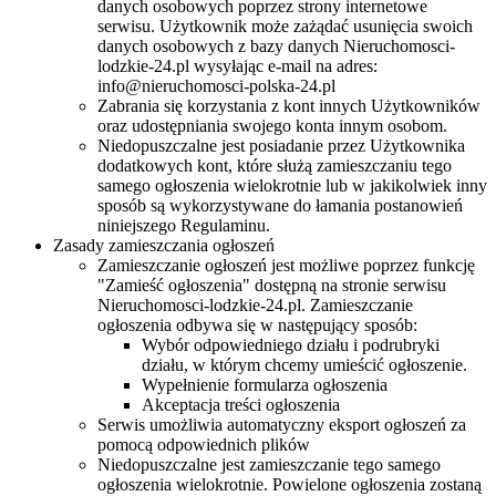
danych osobowych poprzez strony internetowe
serwisu. Użytkownik może zażądać usunięcia swoich
danych osobowych z bazy danych Nieruchomosci-
lodzkie-24.pl wysyłając e-mail na adres:
info@nieruchomosci-polska-24.pl
Zabrania się korzystania z kont innych Użytkowników
oraz udostępniania swojego konta innym osobom.
Niedopuszczalne jest posiadanie przez Użytkownika
dodatkowych kont, które służą zamieszczaniu tego
samego ogłoszenia wielokrotnie lub w jakikolwiek inny
sposób są wykorzystywane do łamania postanowień
niniejszego Regulaminu.
Zasady zamieszczania ogłoszeń
Zamieszczanie ogłoszeń jest możliwe poprzez funkcję
"Zamieść ogłoszenia" dostępną na stronie serwisu
Nieruchomosci-lodzkie-24.pl. Zamieszczanie
ogłoszenia odbywa się w następujący sposób:
Wybór odpowiedniego działu i podrubryki
działu, w którym chcemy umieścić ogłoszenie.
Wypełnienie formularza ogłoszenia
Akceptacja treści ogłoszenia
Serwis umożliwia automatyczny eksport ogłoszeń za
pomocą odpowiednich plików
Niedopuszczalne jest zamieszczanie tego samego
ogłoszenia wielokrotnie. Powielone ogłoszenia zostaną