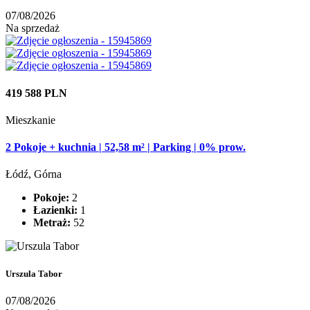
07/08/2026
Na sprzedaż
419 588 PLN
Mieszkanie
2 Pokoje + kuchnia | 52,58 m² | Parking | 0% prow.
Łódź, Górna
Pokoje:
2
Łazienki:
1
Metraż:
52
Urszula Tabor
07/08/2026