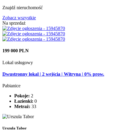
Znajdź nieruchomość
Zobacz wszystkie
Na sprzedaż
199 000 PLN
Lokal usługowy
Dwustronny lokal | 2 wejścia | Witryna | 0% prow.
Pabianice
Pokoje:
2
Łazienki:
0
Metraż:
33
Urszula Tabor