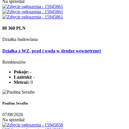
Na sprzedaż
88 360 PLN
Działka budowlana
Działka z WZ, prąd i woda w drodze wewnętrznej
Rembieszów
Pokoje:
-
Łazienki:
-
Metraż:
0
Paulina Serafin
07/08/2026
Na sprzedaż