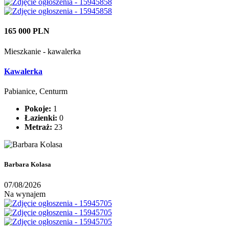
165 000 PLN
Mieszkanie - kawalerka
Kawalerka
Pabianice, Centurm
Pokoje:
1
Łazienki:
0
Metraż:
23
Barbara Kolasa
07/08/2026
Na wynajem