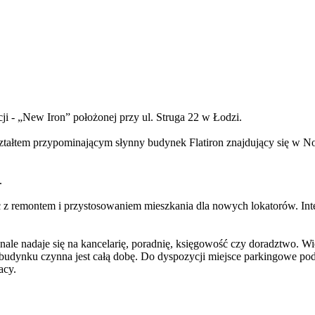
i - „New Iron” położonej przy ul. Struga 22 w Łodzi.
ształtem przypominającym słynny budynek Flatiron znajdujący się w 
.
c z remontem i przystosowaniem mieszkania dla nowych lokatorów. In
nale nadaje się na kancelarię, poradnię, księgowość czy doradztwo. Wi
 budynku czynna jest całą dobę. Do dyspozycji miejsce parkingowe p
acy.