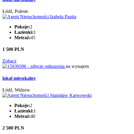
Łódź, Polesie
Pokoje:
2
Łazienki:
1
Metraż:
45
1 500 PLN
Zobacz
na wynajem
lokal mieszkalny
Łódź, Widzew
Pokoje:
2
Łazienki:
1
Metraż:
40
2 500 PLN