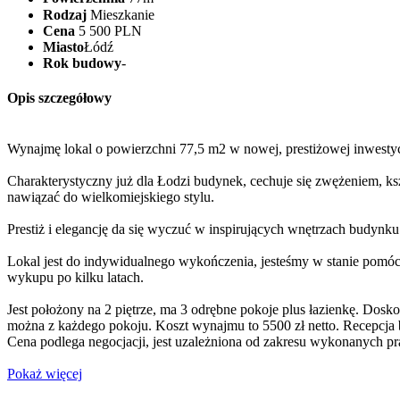
Rodzaj
Mieszkanie
Cena
5 500 PLN
Miasto
Łódź
Rok budowy
-
Opis szczegółowy
Wynajmę lokal o powierzchni 77,5 m2 w nowej, prestiżowej inwestycj
Charakterystyczny już dla Łodzi budynek, cechuje się zwężeniem, k
nawiązać do wielkomiejskiego stylu.
Prestiż i elegancję da się wyczuć w inspirujących wnętrzach budynku
Lokal jest do indywidualnego wykończenia, jesteśmy w stanie pomó
wykupu po kilku latach.
Jest położony na 2 piętrze, ma 3 odrębne pokoje plus łazienkę. Dosko
można z każdego pokoju. Koszt wynajmu to 5500 zł netto. Recepcja
Cena podlega negocjacji, jest uzależniona od zakresu wykonanych pr
Pokaż więcej