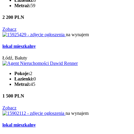
Łazienki:
0
Metraż:
59
2 200 PLN
Zobacz
na wynajem
lokal mieszkalny
Łódź, Bałuty
Pokoje:
2
Łazienki:
0
Metraż:
45
1 500 PLN
Zobacz
na wynajem
lokal mieszkalny