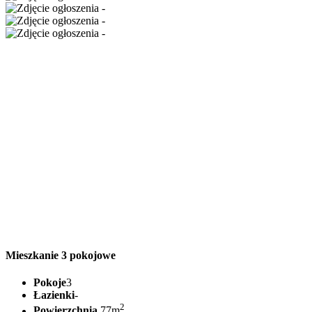
Mieszkanie 3 pokojowe
Pokoje
3
Łazienki
-
2
Powierzchnia
77m