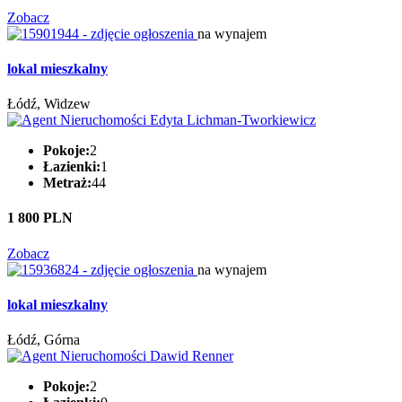
Zobacz
na wynajem
lokal mieszkalny
Łódź, Widzew
Pokoje:
2
Łazienki:
1
Metraż:
44
1 800 PLN
Zobacz
na wynajem
lokal mieszkalny
Łódź, Górna
Pokoje:
2