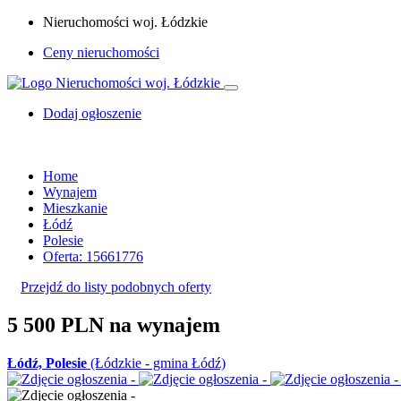
Nieruchomości woj. Łódzkie
Ceny nieruchomości
Dodaj ogłoszenie
Home
Wynajem
Mieszkanie
Łódź
Polesie
Oferta: 15661776
Przejdź do listy podobnych oferty
5 500 PLN
na wynajem
Łódź, Polesie
(Łódzkie - gmina Łódź)