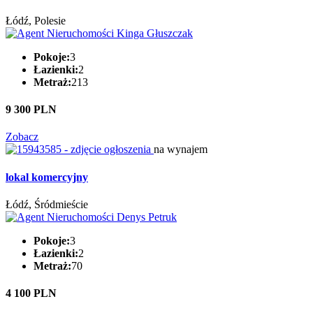
Łódź, Polesie
Pokoje:
3
Łazienki:
2
Metraż:
213
9 300 PLN
Zobacz
na wynajem
lokal komercyjny
Łódź, Śródmieście
Pokoje:
3
Łazienki:
2
Metraż:
70
4 100 PLN