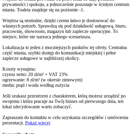
prywatności i spokoju, a jednocześnie pozostaje w ścisłym centrum
miasta. Toaleta znajduje się na poziomie -1.
Wnętrza są neutralne, dzięki czemu łatwo je dostosować do
własnych potrzeb. Sprawdzą się pod działalność usługową, biuro,
pracownię, showroom, magazyn lub zaplecze operacyjne. To
miejsce, które nie narzuca jednego scenariusza.
Lokalizacja to jeden z mocniejszych punktów tej oferty. Centralna
część miasta, szybki dostęp do komunikacji miejskiej i pełne
zaplecze usługowe w najbliższej okolicy.
Koszty wynajmu:
czynsz netto: 20 zł/m² + VAT 23%
ogrzewanie: 8 zł/m² (w okresie zimowym)
media: prąd i woda według zużycia
Jeśli szukasz przestrzeni z charakterem, którą możesz urządzić po
swojemu i która pracuje na Twój biznes od pierwszego dnia, ten
lokal zdecydowanie warto zobaczyć.
Zapraszam do kontaktu w celu uzyskania szczegółów i umówienia
prezentacji.
Pokaż więcej