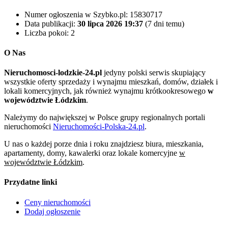
Numer ogłoszenia w Szybko.pl:
15830717
Data publikacji:
30 lipca 2026 19:37
(7 dni temu)
Liczba pokoi:
2
O Nas
Nieruchomosci-lodzkie-24.pl
jedyny polski serwis skupiający
wszystkie oferty sprzedaży i wynajmu mieszkań, domów, działek i
lokali komercyjnych, jak również wynajmu krótkookresowego
w
województwie Łódzkim
.
Należymy do największej w Polsce grupy regionalnych portali
nieruchomości
Nieruchomości-Polska-24.pl
.
U nas o każdej porze dnia i roku znajdziesz biura, mieszkania,
apartamenty, domy, kawalerki oraz lokale komercyjne
w
województwie Łódzkim
.
Przydatne linki
Ceny nieruchomości
Dodaj ogłoszenie