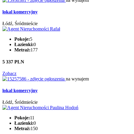
na wynajem
lokal komercyjny
Łódź, Śródmieście
Pokoje:
5
Łazienki:
0
Metraż:
177
5 337 PLN
Zobacz
na wynajem
lokal komercyjny
Łódź, Śródmieście
Pokoje:
11
Łazienki:
0
Metraż:
150