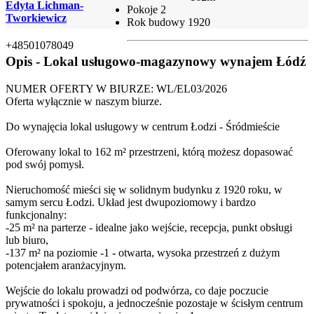
Edyta Lichman-
Pokoje
2
Tworkiewicz
Rok budowy
1920
+48501078049
Opis - Lokal usługowo-magazynowy wynajem Łódź
NUMER OFERTY W BIURZE: WL/EL03/2026
Oferta wyłącznie w naszym biurze.
Do wynajęcia lokal usługowy w centrum Łodzi - Śródmieście
Oferowany lokal to 162 m² przestrzeni, którą możesz dopasować
pod swój pomysł.
Nieruchomość mieści się w solidnym budynku z 1920 roku, w
samym sercu Łodzi. Układ jest dwupoziomowy i bardzo
funkcjonalny:
-25 m² na parterze - idealne jako wejście, recepcja, punkt obsługi
lub biuro,
-137 m² na poziomie -1 - otwarta, wysoka przestrzeń z dużym
potencjałem aranżacyjnym.
Wejście do lokalu prowadzi od podwórza, co daje poczucie
prywatności i spokoju, a jednocześnie pozostaje w ścisłym centrum