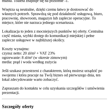
miasta. Toaleta znajduje się na poziomie -1.
Wnętrza są neutralne, dzięki czemu łatwo je dostosować do
własnych potrzeb. Sprawdzą się pod działalność usługową, biuro,
pracownię, showroom, magazyn lub zaplecze operacyjne. To
miejsce, które nie narzuca jednego scenariusza.
Lokalizacja to jeden z mocniejszych punktów tej oferty. Centralna
część miasta, szybki dostęp do komunikacji miejskiej i pełne
zaplecze usługowe w najbliższej okolicy.
Koszty wynajmu:
czynsz netto: 20 zł/m² + VAT 23%
ogrzewanie: 8 zł/m² (w okresie zimowym)
media: prąd i woda według zużycia
Jeśli szukasz przestrzeni z charakterem, którą możesz urządzić po
swojemu i która pracuje na Twój biznes od pierwszego dnia, ten
lokal zdecydowanie warto zobaczyć.
Zapraszam do kontaktu w celu uzyskania szczegółów i umówienia
prezentacji.
Szczegóły oferty