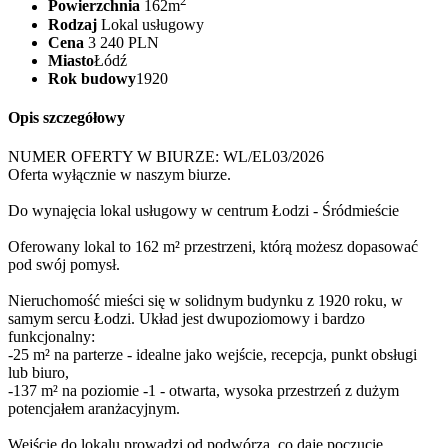
2
Powierzchnia
162m
Rodzaj
Lokal usługowy
Cena
3 240 PLN
Miasto
Łódź
Rok budowy
1920
Opis szczegółowy
NUMER OFERTY W BIURZE: WL/EL03/2026
Oferta wyłącznie w naszym biurze.
Do wynajęcia lokal usługowy w centrum Łodzi - Śródmieście
Oferowany lokal to 162 m² przestrzeni, którą możesz dopasować
pod swój pomysł.
Nieruchomość mieści się w solidnym budynku z 1920 roku, w
samym sercu Łodzi. Układ jest dwupoziomowy i bardzo
funkcjonalny:
-25 m² na parterze - idealne jako wejście, recepcja, punkt obsługi
lub biuro,
-137 m² na poziomie -1 - otwarta, wysoka przestrzeń z dużym
potencjałem aranżacyjnym.
Wejście do lokalu prowadzi od podwórza, co daje poczucie