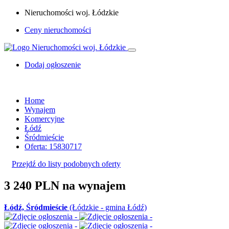
Nieruchomości woj. Łódzkie
Ceny nieruchomości
Dodaj ogłoszenie
Home
Wynajem
Komercyjne
Łódź
Śródmieście
Oferta: 15830717
Przejdź do listy podobnych oferty
3 240 PLN
na wynajem
Łódź, Śródmieście
(Łódzkie - gmina Łódź)