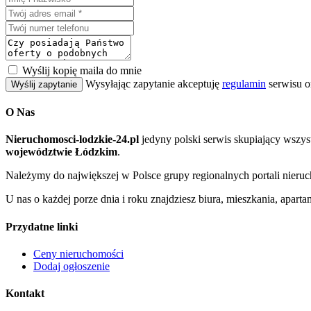
Wyślij kopię maila do mnie
Wysyłając zapytanie akceptuję
regulamin
serwisu o
Wyślij zapytanie
O Nas
Nieruchomosci-lodzkie-24.pl
jedyny polski serwis skupiający wszy
województwie Łódzkim
.
Należymy do największej w Polsce grupy regionalnych portali nier
U nas o każdej porze dnia i roku znajdziesz biura, mieszkania, apar
Przydatne linki
Ceny nieruchomości
Dodaj ogłoszenie
Kontakt