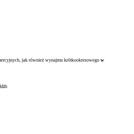
komercyjnych, jak również wynajmu krótkookresowego
w
kim
.