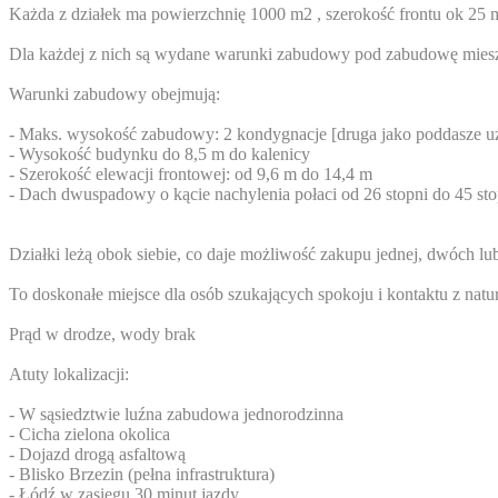
Każda z działek ma powierzchnię 1000 m2 , szerokość frontu ok 25 m
Dla każdej z nich są wydane warunki zabudowy pod zabudowę mies
Warunki zabudowy obejmują:
- Maks. wysokość zabudowy: 2 kondygnacje [druga jako poddasze 
- Wysokość budynku do 8,5 m do kalenicy
- Szerokość elewacji frontowej: od 9,6 m do 14,4 m
- Dach dwuspadowy o kącie nachylenia połaci od 26 stopni do 45 sto
Działki leżą obok siebie, co daje możliwość zakupu jednej, dwóch lub
To doskonałe miejsce dla osób szukających spokoju i kontaktu z natu
Prąd w drodze, wody brak
Atuty lokalizacji:
- W sąsiedztwie luźna zabudowa jednorodzinna
- Cicha zielona okolica
- Dojazd drogą asfaltową
- Blisko Brzezin (pełna infrastruktura)
- Łódź w zasięgu 30 minut jazdy