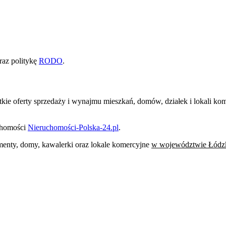
raz politykę
RODO
.
stkie oferty sprzedaży i wynajmu mieszkań, domów, działek i lokali 
uchomości
Nieruchomości-Polska-24.pl
.
tamenty, domy, kawalerki oraz lokale komercyjne
w województwie Łódz